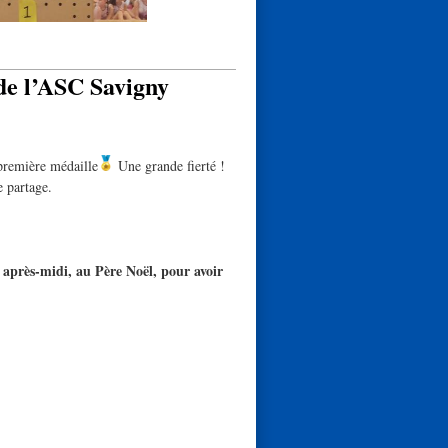
 de l’ASC Savigny
 première médaille
Une grande fierté !
e partage.
après-midi, au Père Noël, pour avoir