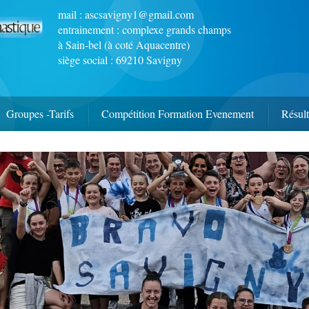
mail :
ascsavigny1@gmail.com
entrainement : complexe grands champs
à Sain-bel (à coté Aquacentre)
siège social : 69210 Savigny
Groupes -Tarifs
Compétition Formation Evenement
Résult