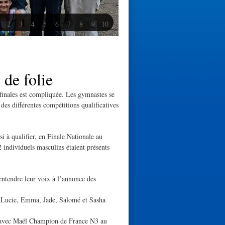
2
3
4
5
6
7
8
9
10
de folie
finales est compliquée. Les gymnastes se
 des différentes compétitions qualificatives
si à qualifier, en Finale Nationale au
individuels masculins étaient présents
entendre leur voix à l’annonce des
 Lucie, Emma, Jade, Salomé et Sasha
l avec Maël Champion de France N3 au