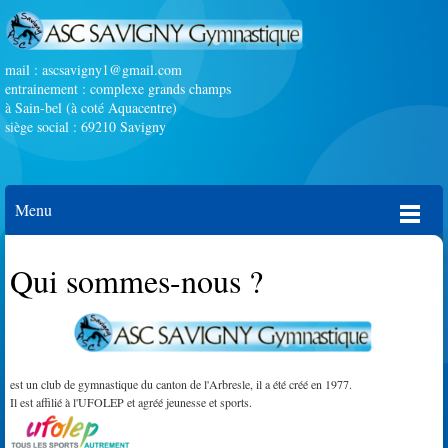
mail :
ascsavigny1@gmail.com
entrainement : complexe grands champs
à Sain-bel (à coté Aquacentre)
siège social : 69210 Savigny
Menu
Qui sommes-nous ?
est un club de gymnastique du canton de l'Arbresle, il a été créé en 1977.
Il est affilié à l'UFOLEP et agréé jeunesse et sports.