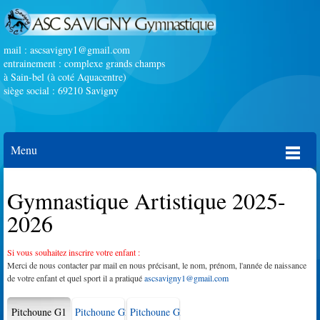
mail :
ascsavigny1@gmail.com
entrainement : complexe grands champs
à Sain-bel (à coté Aquacentre)
siège social : 69210 Savigny
Menu
Gymnastique Artistique 2025-
2026
Si vous souhaitez inscrire votre enfant :
Merci de nous contacter par mail en nous précisant, le nom, prénom, l'année de naissance
de votre enfant et quel sport il a pratiqué
ascsavigny1@gmail.com
Pitchoune G1
Pitchoune G2
Pitchoune G3