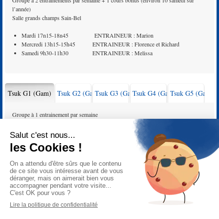
Groupe à 2 entrainements par semaine + 1 cours bonus (environ 10 samedi sur
l’année)
Salle grands champs Sain-Bel
Mardi 17n15-18n45 ENTRAINEUR : Marion
Mercredi 13h15-15h45 ENTRAINEUR : Florence et Richard
Samedi 9h30-11h30 ENTRAINEUR : Melissa
Tsuk G1 (Gam)
Tsuk G2 (Gam)
Tsuk G3 (Gam)
Tsuk G4 (Gam)
Tsuk G5 (Gam)
Groupe à 1 entrainement par semaine
Salle grands champs Sain-Bel
Mercredi 17h15-18h45 ENTRAINEUR : Franck
Copyright © gymsav
2026
Mentions Légales
POWERED BY
IPAOO